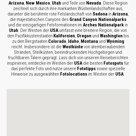
Arizona
,
New Mexico
,
Utah
und Teile von
Nevada
. Diese Region
zeichnet sich durch ihre markanten Wüstenlandschaften aus,
darunter die berühmte rote Felslandschaft von
Sedona
in
Arizona
,
die majestätischen Canyons des
Grand Canyon Nationalparks
und die einzigartigen Felsformationen im
Arches Nationalpark
in
Utah
. Der Westen der
USA
umfasst eine breitere Region, die von
den Pazifikküstenstaaten
Kalifornien
,
Oregon
und
Washington
bis
zu den Bergstaaten
Colorado
,
Idaho
,
Montana
und
Wyoming
reicht. Insbesondere ist die
Westküste
von atemberaubenden
Stränden, Steilküsten, beeindruckenden Hochgebirgen und
fruchtbaren Tälern geprägt.
Lass dich von unseren Reiseberichten
inspirieren, entdecke im Westen der
USA
die besten
Fotospots
für
das perfekte Foto und nutze unsere
Fototipps
sowie spezielle
Hinweise zu ausgewählten
Fotolocations
im Westen der
USA
.