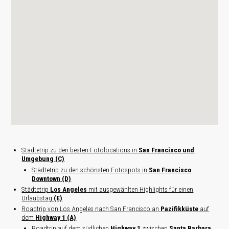
Städtetrip zu den besten Fotolocations in
San Francisco und
Umgebung
(C)
Städtetrip zu den schönsten Fotospots in
San Francisco
Downtown
(D)
Städtetrip
Los Angeles
mit ausgewählten Highlights für einen
Urlaubstag
(E)
Roadtrip von Los Angeles nach San Francisco an
Pazifikküste
auf
dem
Highway 1
(A)
Roadtrip auf dem südlichen
Highway 1
zwischen
Santa Barbara