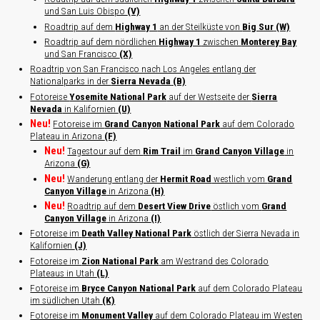
und San Luis Obispo
(V)
Roadtrip auf dem
Highway 1
an der Steilküste von
Big Sur
(W)
Roadtrip auf dem nördlichen
Highway 1
zwischen
Monterey Bay
und San Francisco
(X)
Roadtrip von San Francisco nach Los Angeles entlang der
Nationalparks in der
Sierra Nevada
(B)
Fotoreise
Yosemite National Park
auf der Westseite der
Sierra
Nevada
in Kalifornien
(U)
Neu!
Fotoreise im
Grand Canyon National Park
auf dem Colorado
Plateau in Arizona
(F)
Neu!
Tagestour auf dem
Rim Trail
im
Grand Canyon Village
in
Arizona
(G)
Neu!
Wanderung entlang der
Hermit Road
westlich vom
Grand
Canyon Village
in Arizona
(H)
Neu!
Roadtrip auf dem
Desert View Drive
östlich vom
Grand
Canyon Village
in Arizona
(I)
Fotoreise im
Death Valley National Park
östlich der Sierra Nevada in
Kalifornien
(J)
Fotoreise im
Zion National Park
am Westrand des Colorado
Plateaus in Utah
(L)
Fotoreise im
Bryce Canyon National Park
auf dem Colorado Plateau
im südlichen Utah
(K)
Fotoreise im
Monument Valley
auf dem Colorado Plateau im Westen