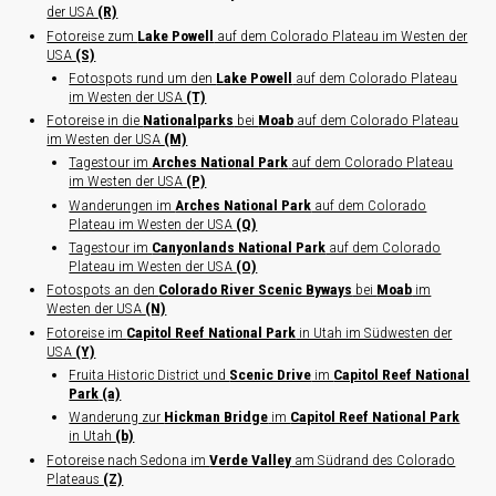
der USA
(R)
Fotoreise zum
Lake Powell
auf dem Colorado Plateau im Westen der
USA
(S)
Fotospots rund um den
Lake Powell
auf dem Colorado Plateau
im Westen der USA
(T)
Fotoreise in die
Nationalparks
bei
Moab
auf dem Colorado Plateau
im Westen der USA
(M)
Tagestour im
Arches National Park
auf dem Colorado Plateau
im Westen der USA
(P)
Wanderungen im
Arches National Park
auf dem Colorado
Plateau im Westen der USA
(Q)
Tagestour im
Canyonlands National Park
auf dem Colorado
Plateau im Westen der USA
(O)
Fotospots an den
Colorado River Scenic Byways
bei
Moab
im
Westen der USA
(N)
Fotoreise im
Capitol Reef National Park
in Utah im Südwesten der
USA
(Y)
Fruita Historic District und
Scenic Drive
im
Capitol Reef National
Park
(a)
Wanderung zur
Hickman Bridge
im
Capitol Reef National Park
in Utah
(b)
Fotoreise nach Sedona im
Verde Valley
am Südrand des Colorado
Plateaus
(Z)