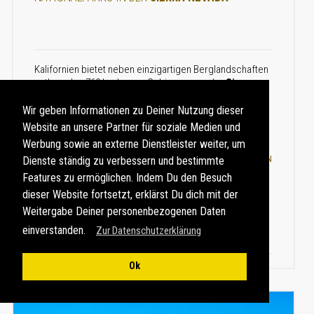
Kalifornien bietet neben einzigartigen Berglandschaften
entlang des 760 km langen Gebirgszuges der
Sierra
Nevada
auch unvergessliche Reiseerlebnisse in den
Metropolen
San Francisco
und
Los Angeles
. Beides
Wir geben Informationen zu Deiner Nutzung dieser
lässt sich auf einer Rundreise von San Francisco nach
Website an unsere Partner für soziale Medien und
Los Angeles ...
Werbung sowie an externe Dienstleister weiter, um
WEITERLESEN
Dienste ständig zu verbessern und bestimmte
Features zu ermöglichen. Indem Du den Besuch
dieser Website fortsetzt, erklärst Du dich mit der
Weitergabe Deiner personenbezogenen Daten
einverstanden.
Zur Datenschutzerklärung
Ok