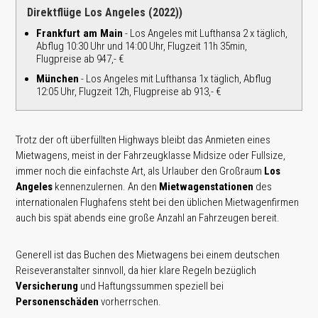
Direktflüge Los Angeles (2022))
Frankfurt am Main
- Los Angeles mit Lufthansa 2 x täglich,
Abflug 10:30 Uhr und 14:00 Uhr, Flugzeit 11h 35min,
Flugpreise ab 947,- €
München
- Los Angeles mit Lufthansa 1x täglich, Abflug
12:05 Uhr, Flugzeit 12h, Flugpreise ab 913,- €
Trotz der oft überfüllten Highways bleibt das Anmieten eines
Mietwagens, meist in der Fahrzeugklasse Midsize oder Fullsize,
immer noch die einfachste Art, als Urlauber den Großraum
Los
Angeles
kennenzulernen. An den
Mietwagenstationen
des
internationalen Flughafens steht bei den üblichen Mietwagenfirmen
auch bis spät abends eine große Anzahl an Fahrzeugen bereit.
Generell ist das Buchen des Mietwagens bei einem deutschen
Reiseveranstalter sinnvoll, da hier klare Regeln bezüglich
Versicherung
und Haftungssummen speziell bei
Personenschäden
vorherrschen.