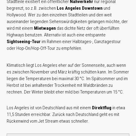
Stadtteile existiert ein öffentlicher
Nahverkehr
nur regional
begrenzt, so z.B. zwischen
Los Angeles Downtown
und
Hollywood. Wer zu den einzelnen Stadtteilen und den weit
auseinander liegenden Sehenswürdigkeiten gelangen möchte, der
wird mit einem
Mietwagen
das dichte Netz der oft überfüllten
Highways benutzen. Alternativ ist auch eine entspannte
Sightseeing-Tour
im Rahmen einer Halbtages-, Ganztagestour
oder Hop-On/Hop-Off-Tour zu empfehlen.
Klimatisch liegt Los Angeles eher auf der Sonnenseite, auch wenn
es zwischen November und März kräftig schütten kann. Im Sommer
liegen die Temperaturen bei maximal 30 °C. Im Spätsommer und im
Herbst ist bei anhaltender Trockenheit mit Waldbränden zu
rechnen. Der Winter bleibt eher mild bei Temperaturen um 15 °C.
Los Angeles ist von Deutschland aus mit einem
Direktflug
in etwa
11,5 Stunden erreichbar. Zurück nach Deutschland geht es mit
Rückenwind vom Jet Stream etwas schneller.