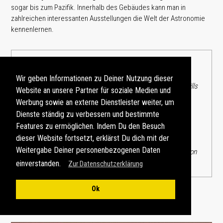
sogar bis zum Pazifik. Innerhalb des Gebäudes kann man in
zahlreichen interessanten Ausstellungen die Welt der Astronomie
kennenlernen.
Unser Fototipp
Wir geben Informationen zu Deiner Nutzung dieser
Ein wunderschöner
Fotospot
findet sich in den Hollywood Hills
Website an unsere Partner für soziale Medien und
nördlich des Observatoriums, gute Fernsicht vorausgesetzt.
Werbung sowie an externe Dienstleister weiter, um
Speziell nach dem
Sonnenuntergang
zur Blauen Stunde
Dienste ständig zu verbessern und bestimmte
erstrahlt das
Griffith Observatory
vor der hell erleuchteten
Features zu ermöglichen. Indem Du den Besuch
Skyline von Los Angeles Downtown. Tagsüber gelingt dieses
dieser Website fortsetzt, erklärst Du dich mit der
Foto aufgrund des herrschenden Gegenlichts und des stets
Weitergabe Deiner personenbezogenen Daten
vorhandenen Dunstes nicht. Generell ist an dieser Fotolocation
ein starkes Teleobjektiv erforderlich.
einverstanden.
Zur Datenschutzerklärung
Ok