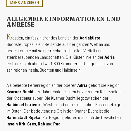
MEHR ANZEIGEN
ALLGEMEINE INFORMATIONEN UND
ANREISE
K
roatien, ein faszinierendes Land an der
Adriaküste
Südosteuropas, zieht Reisende aus der ganzen Welt an und
begeistert sie mit seiner reichen kulturellen Vielfalt und
atemberaubenden Landschaften. Die Küstenlinie an der
Adria
erstreckt sich über etwa 1.800 Kilometer und ist gesäumt von
zahlreichen Inseln, Buchten und Halbinseln.
Als beliebte Ferienregion an der oberen
Adria
gehört die Region
Kvarner Bucht
seit Jahrzehnten zu den bevorzugten Reisezielen
der Kroatienurlauber. Die Kvarner Bucht liegt zwischen der
Halbinsel Istrien
im Westen und dem kroatischen Küstengebirge
im Osten. Der bedeutendste Ort in der Kvarner Bucht ist die
Hafenstadt Rijeka
. Zur Region gehören u.a. auch die bewohnten
Inseln Krk
,
Cres
,
Rab
und
Pag
.