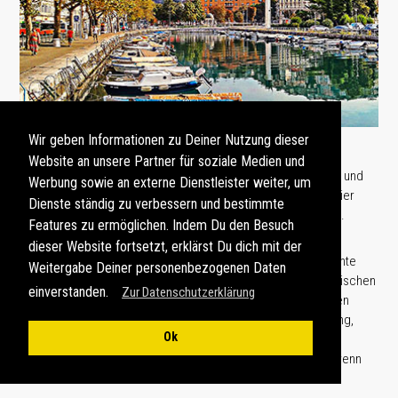
Wir geben Informationen zu Deiner Nutzung dieser
Website an unsere Partner für soziale Medien und
An der Promenade finden sich zahlreiche Cafés, Restaurants und
Werbung sowie an externe Dienstleister weiter, um
Bars, die köstliche lokale Speisen und Getränke servieren. Hier
Dienste ständig zu verbessern und bestimmte
kann man entspannt flanieren und die Meeresbrise genießen.
Features zu ermöglichen. Indem Du den Besuch
dieser Website fortsetzt, erklärst Du dich mit der
Parallel zur Hafenpromenade verläuft der
Korzo
, eine bekannte
Weitergabe Deiner personenbezogenen Daten
Fußgängerzone
in
Rijeka
. Der Korzo ist gesäumt von historischen
einverstanden.
Zur Datenschutzerklärung
Gebäuden, Einkaufsmöglichkeiten, Boutiquen und gemütlichen
Cafés. Diese lebhafte Straße ist ein beliebter Ort für Shopping,
Ok
Essen und Trinken sowie für kulturelle Veranstaltungen. Die
Atmosphäre ist lebendig, besonders in den Abendstunden, wenn
sich die Straßen mit Einheimischen und Besuchern füllen.