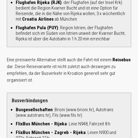
Flughafen Rijeka (RJK)
: der Flughafen (auf der Insel Krk)
bedient die Region Kvarner Bucht und ist eine Option für
Reisende, die in die Nähe von Rijeka wollen; 3 x wöchentlich
mit
Croatia Airlines
ab München
Flughafen Pula (PUY)
: Region Istrien; der Flughafen
befindet sich im Süden von Istrien unweit der Kvarner Bucht;
Rijeka ist über die Autobahn in 1 h 20 min erreichbar
Eine preiswerte Alternative stellt auch die Fahrt mit einem
Reisebus
dar. Diese Reisevariante ist nicht zuletzt auch deswegen zu
empfehlen, da der Busverkehr in Kroation generell sehr gut
organisiert ist.
Busverbindungen
Busgesellschaften
: Brioni (www.brioni.hr), Autotrans
(www.autotrans.hr), Fils (www.fils.hr)
FlixBus München - Rijeka
: Linie N948, Fahrzeit 8 h
FlixBus München - Zagreb - Rijeka
: Linien N900 und
972a, Fahrzeit 12 h