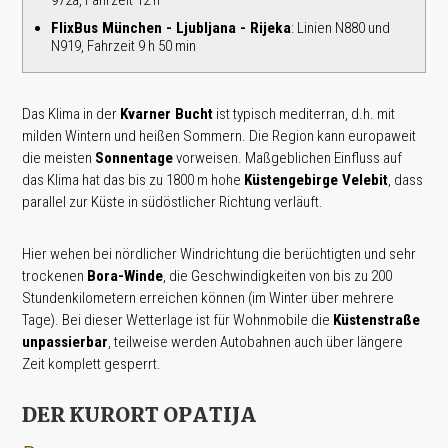
FlixBus München - Ljubljana - Rijeka
: Linien N880 und
N919, Fahrzeit 9 h 50 min
Das Klima in der
Kvarner Bucht
ist typisch mediterran, d.h. mit
milden Wintern und heißen Sommern. Die Region kann europaweit
die meisten
Sonnentage
vorweisen. Maßgeblichen Einfluss auf
das Klima hat das bis zu 1800 m hohe
Küstengebirge Velebit
, dass
parallel zur Küste in südöstlicher Richtung verläuft.
Hier wehen bei nördlicher Windrichtung die berüchtigten und sehr
trockenen
Bora-Winde
, die Geschwindigkeiten von bis zu 200
Stundenkilometern erreichen können (im Winter über mehrere
Tage). Bei dieser Wetterlage ist für Wohnmobile die
Küstenstraße
unpassierbar
, teilweise werden Autobahnen auch über längere
Zeit komplett gesperrt.
DER KURORT OPATIJA