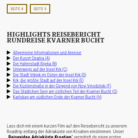
SEITE 4
SEITE 5
HIGHLIGHTS REISEBERICHT
RUNDREISE KVARNER BUCHT
Allgemeine Informationen und Anreise
Der Kurort Opatija (A)
Die Hafenstadt Rijeka (B)
Unterwegs auf der Insel Krk (C)
Die Stadt Vrbnik im Osten der Insel Krk (D)
Krk, die größte Stadt auf der Insel Krk (E)
Die Küstenstraße in der Gegend von Novi Vinodolski (F)
Das Städtchen Senj am östlichen Teil der Kvarner Bucht (G)
Karlobag am südlichen Ende der Kvarner Bucht (H)
Lass dich mit einem kurzen Film auf den Reisebericht zu unserem
Roadtrip entlang der Adriaküste von Kroatien einstimmen. Unser
„
Reisevideo Adriaküste Kroatien
” vermittelt dir einen ersten