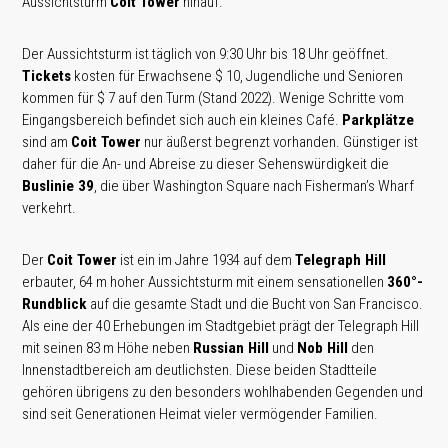
Aussichtsturm
Coit Tower
hinauf.
Der Aussichtsturm ist täglich von 9:30 Uhr bis 18 Uhr geöffnet.
Tickets
kosten für Erwachsene $ 10, Jugendliche und Senioren
kommen für $ 7 auf den Turm (Stand 2022). Wenige Schritte vom
Eingangsbereich befindet sich auch ein kleines Café.
Parkplätze
sind am
Coit Tower
nur äußerst begrenzt vorhanden. Günstiger ist
daher für die An- und Abreise zu dieser Sehenswürdigkeit die
Buslinie 39
, die über Washington Square nach Fisherman’s Wharf
verkehrt.
Der
Coit Tower
ist ein im Jahre 1934 auf dem
Telegraph Hill
erbauter, 64 m hoher Aussichtsturm mit einem sensationellen
360°-
Rundblick
auf die gesamte Stadt und die Bucht von San Francisco.
Als eine der 40 Erhebungen im Stadtgebiet prägt der Telegraph Hill
mit seinen 83 m Höhe neben
Russian Hill
und
Nob Hill
den
Innenstadtbereich am deutlichsten. Diese beiden Stadtteile
gehören übrigens zu den besonders wohlhabenden Gegenden und
sind seit Generationen Heimat vieler vermögender Familien.