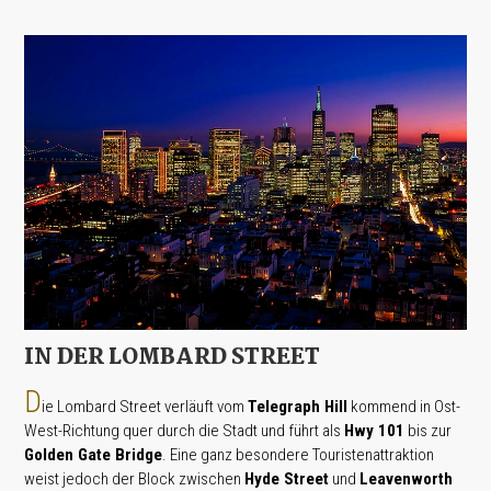
IN DER LOMBARD STREET
D
ie Lombard Street verläuft vom
Telegraph Hill
kommend in Ost-
West-Richtung quer durch die Stadt und führt als
Hwy 101
bis zur
Golden Gate Bridge
. Eine ganz besondere Touristenattraktion
weist jedoch der Block zwischen
Hyde Street
und
Leavenworth