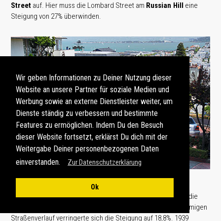
Street
auf. Hier muss die Lombard Street am
Russian Hill
eine
Steigung von 27% überwinden.
Wir geben Informationen zu Deiner Nutzung dieser
Website an unsere Partner für soziale Medien und
Werbung sowie an externe Dienstleister weiter, um
Dienste ständig zu verbessern und bestimmte
Features zu ermöglichen. Indem Du den Besuch
dieser Website fortsetzt, erklärst Du dich mit der
Weitergabe Deiner personenbezogenen Daten
einverstanden.
Zur Datenschutzerklärung
Ok
Um die damit verbundenen Probleme zu überwinden, wurde die
Straße im Jahre 1923 umgebaut. Durch einen serpentinenförmigen
Straßenverlauf verringerte sich die Steigung auf 18,8%. 1939