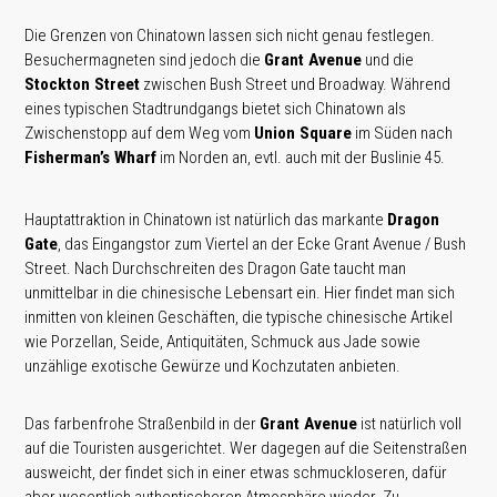
Die Grenzen von Chinatown lassen sich nicht genau festlegen.
Besuchermagneten sind jedoch die
Grant Avenue
und die
Stockton Street
zwischen Bush Street und Broadway. Während
eines typischen Stadtrundgangs bietet sich Chinatown als
Zwischenstopp auf dem Weg vom
Union Square
im Süden nach
Fisherman’s Wharf
im Norden an, evtl. auch mit der Buslinie 45.
Hauptattraktion in Chinatown ist natürlich das markante
Dragon
Gate
, das Eingangstor zum Viertel an der Ecke Grant Avenue / Bush
Street. Nach Durchschreiten des Dragon Gate taucht man
unmittelbar in die chinesische Lebensart ein. Hier findet man sich
inmitten von kleinen Geschäften, die typische chinesische Artikel
wie Porzellan, Seide, Antiquitäten, Schmuck aus Jade sowie
unzählige exotische Gewürze und Kochzutaten anbieten.
Das farbenfrohe Straßenbild in der
Grant Avenue
ist natürlich voll
auf die Touristen ausgerichtet. Wer dagegen auf die Seitenstraßen
ausweicht, der findet sich in einer etwas schmuckloseren, dafür
aber wesentlich authentischeren Atmosphäre wieder. Zu