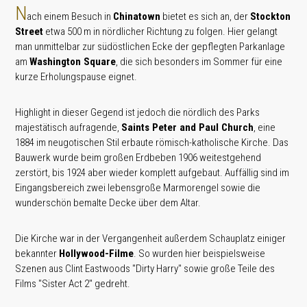
N
ach einem Besuch in
Chinatown
bietet es sich an, der
Stockton
Street
etwa 500 m in nördlicher Richtung zu folgen. Hier gelangt
man unmittelbar zur südöstlichen Ecke der gepflegten Parkanlage
am
Washington Square
, die sich besonders im Sommer für eine
kurze Erholungspause eignet.
Highlight in dieser Gegend ist jedoch die nördlich des Parks
majestätisch aufragende,
Saints Peter and Paul Church
, eine
1884 im neugotischen Stil erbaute römisch-katholische Kirche. Das
Bauwerk wurde beim großen Erdbeben 1906 weitestgehend
zerstört, bis 1924 aber wieder komplett aufgebaut. Auffällig sind im
Eingangsbereich zwei lebensgroße Marmorengel sowie die
wunderschön bemalte Decke über dem Altar.
Die Kirche war in der Vergangenheit außerdem Schauplatz einiger
bekannter
Hollywood-Filme
. So wurden hier beispielsweise
Szenen aus Clint Eastwoods "Dirty Harry" sowie große Teile des
Films "Sister Act 2" gedreht.