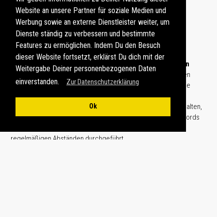
tiefste Fjord Norwegens, bildet der in imposante Bergketten
Website an unsere Partner für soziale Medien und
eingebettete
Lustrafjord
.
Werbung sowie an externe Dienstleister weiter, um
Dienste ständig zu verbessern und bestimmte
Als östlichster Nebenarm des
Sognefjords
windet sich der
Features zu ermöglichen. Indem Du den Besuch
beeindruckende
Lustrafjord
bis zum
Sognefjell
, eine
dieser Website fortsetzt, erklärst Du dich mit der
Hochgebirgsebene zwischen
Breiheimen
und
Jotunheimen
Weitergabe Deiner personenbezogenen Daten
Nationalpark
im Skandinavischen Gebirge. Zugang zu diesen
einverstanden.
Zur Datenschutzerklärung
imposanten Fjordlandschaften bietet von Süden kommend die
Nationalstraße Rv5 mit der Fähre
Fodnes - Manheller
. Der
Ok
Fährbetrieb wird rund um die Uhr von
Norled AS
aufrechterhalten,
wodurch eine schnelle und zuverlässige Überquerung des Fjords
möglich ist. Die Überfahrt dauert etwa 15 Minuten und wird in
regelmäßigen Abständen durchgeführt.