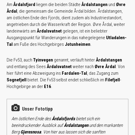
Am
Årdalsfjord
liegen die beiden Städte
Årdalstangen
und
Øvre
Årdal
, die gemeinsam die Gemeinde Årdal bilden. Årdalstangen,
am östlichen Ende des Fjords, dient zudem als Industriestandort,
angetrieben durch die Wasserkraft der Region. Øvre Årdal, weiter
landeinwärts am
Årdalsvatnet
gelegen, ist ein beliebter
Ausgangspunkt für Wanderungen in das nahegelegene
Utladalen-
Tal
am Fuße des Hochgebirges
Jotunheimen
.
Die Fv53, auch
Tyinvegen
genannt, verläuft hinter
Årdalstangen
und entlang des Sees
Årdalsvatnet
weiter nach
Øvre Årdal
. Von
hier führt eine Abzweigung ins
Fardalen-Tal
, das Zugang zum
Sognefjell
bietet. Die Fv53 selbst endet schließlich im
Filefjell
-
Hochgebirge an der
E16
.
Unser Fototipp
Am östlichen Ende des
Årdalsfjords
bietet sich ein
beeindruckender Ausblick auf
Årdalstangen
und den markanten
Berg
Gjeresnosa
. Von hier aus lassen sich die sanften