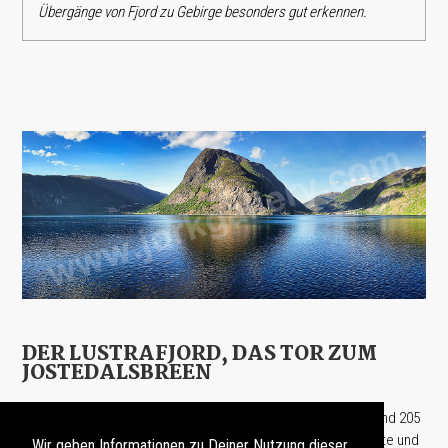
Übergänge von Fjord zu Gebirge besonders gut erkennen.
DER LUSTRAFJORD, DAS TOR ZUM
JOSTEDALSBREEN
D
as östliche Ende des
Sognefjords
, mit einer Länge von rund 205
Kilometern und einer Tiefe von bis zu 1.308 Metern der längste und
Wir geben Informationen zu Deiner Nutzung dieser