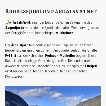
ÅRDALSFJORD UND ÅRDALSVATNET
D
er
Årdalsfjord
, einer der beiden östlichen Seitenarme des
Sognefjords
, verbindet die Fjordlandschaften Westnorwegens mit
den Berggipfeln am Hochgebirge
Jotunheimen
.
Der
Årdalsfjord
beeindruckt mit seiner Lage zwischen steilen
Bergen und malerischen Dörfern. Am Südufer verläuft die Straße
Fv53
, die an der Fährstation
Fodnes - Manheller
beginnt. Diese
Route ist eine wichtige Verbindung und führt Reisende durch
abwechslungsreiche Landschaften bis ins Hochgebirge
Filefjell
,
einst Teil der bedeutenden Handelsroute des historischen
Königswegs.