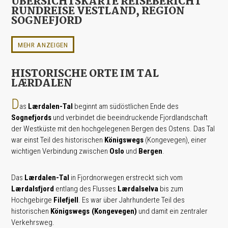
ÜBERSICHTSKARTE REISEBERICHT
RUNDREISE VESTLAND, REGION
SOGNEFJORD
MEHR ANZEIGEN
HISTORISCHE ORTE IM TAL
LÆRDALEN
D
as
Lærdalen-Tal
beginnt am südöstlichen Ende des
Sognefjords
und verbindet die beeindruckende Fjordlandschaft
der Westküste mit den hochgelegenen Bergen des Ostens. Das Tal
war einst Teil des historischen
Königswegs
(Kongevegen), einer
wichtigen Verbindung zwischen
Oslo
und
Bergen
.
Das
Lærdalen-Tal
in Fjordnorwegen erstreckt sich vom
Lærdalsfjord
entlang des Flusses
Lærdalselva
bis zum
Hochgebirge
Filefjell
. Es war über Jahrhunderte Teil des
historischen
Königswegs (Kongevegen)
und damit ein zentraler
Verkehrsweg.