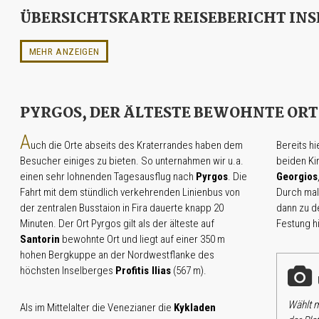
ÜBERSICHTSKARTE REISEBERICHT IN
MEHR ANZEIGEN
PYRGOS, DER ÄLTESTE BEWOHNTE ORT
A
uch die Orte abseits des Kraterrandes haben dem
Bereits hi
Besucher einiges zu bieten. So unternahmen wir u.a.
beiden K
einen sehr lohnenden Tagesausflug nach
Pyrgos
. Die
Georgios
Fahrt mit dem stündlich verkehrenden Linienbus von
Durch mal
der zentralen Busstaion in Fira dauerte knapp 20
dann zu d
Minuten. Der Ort Pyrgos gilt als der älteste auf
Festung h
Santorin
bewohnte Ort und liegt auf einer 350 m
hohen Bergkuppe an der Nordwestflanke des
höchsten Inselberges
Profitis Ilias
(567 m).
U
Wählt m
Als im Mittelalter die Venezianer die
Kykladen