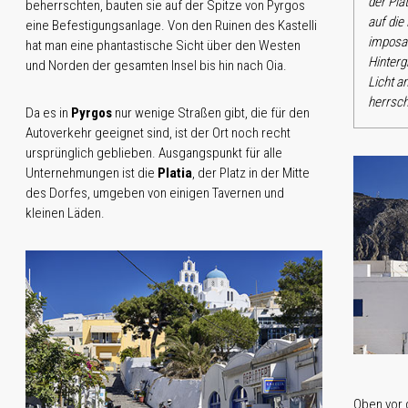
der Pla
beherrschten, bauten sie auf der Spitze von Pyrgos
auf die
eine Befestigungsanlage. Von den Ruinen des Kastelli
imposa
hat man eine phantastische Sicht über den Westen
Hinterg
und Norden der gesamten Insel bis hin nach Oia.
Licht a
herrsch
Da es in
Pyrgos
nur wenige Straßen gibt, die für den
Autoverkehr geeignet sind, ist der Ort noch recht
ursprünglich geblieben. Ausgangspunkt für alle
Unternehmungen ist die
Platia
, der Platz in der Mitte
des Dorfes, umgeben von einigen Tavernen und
kleinen Läden.
Oben vor 