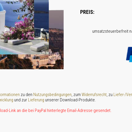
PREIS:
umsatz­steuer­befreit 
zu den
, zum
, zu
formationen
Nutzungsbedingungen
Widerrufsrecht
Liefer-/Ve
und zur
unserer Download-Produkte.
icklung
Lieferung
oad-Link an die bei PayPal hinterlegte Email-Adresse gesendet.