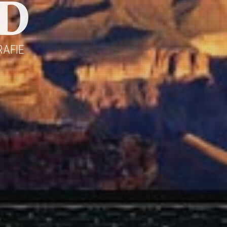
D
AFIE