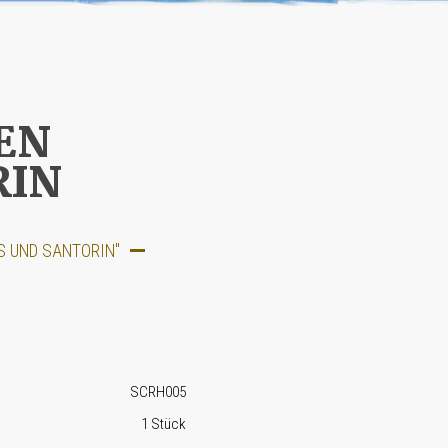
EN
RIN
S UND SANTORIN"
SCRH005
1 Stück