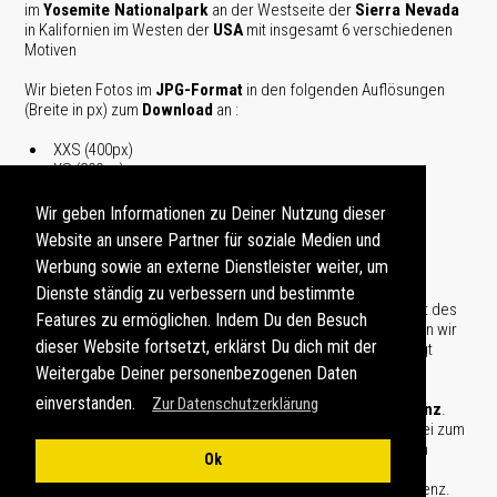
im
Yosemite Nationalpark
an der Westseite der
Sierra Nevada
in Kalifornien im Westen der
USA
mit insgesamt 6 verschiedenen
Motiven
Wir bieten Fotos im
JPG-Format
in den folgenden Auflösungen
(Breite in px) zum
Download
an :
XXS (400px)
XS (800px)
S (1500px)
M (3000px)
Wir geben Informationen zu Deiner Nutzung dieser
L (4800px)
Website an unsere Partner für soziale Medien und
XL (7000px)
Werbung sowie an externe Dienstleister weiter, um
XXL (10000px)
Dienste ständig zu verbessern und bestimmte
Die maximal mögliche Auflösung ist abhängig von der Qualität des
Features zu ermöglichen. Indem Du den Besuch
Originalfots. Foto-Dateien im
TIFF- oder RAW-Format
bieten wir
dieser Website fortsetzt, erklärst Du dich mit der
nur auf Anfrage an. Lieferung und Zahlungsabwicklung erfolgt
hierbei je nach individueller Vereinbarung.
Weitergabe Deiner personenbezogenen Daten
Die zum Download angebotenen Foto-Dateien beinhalten
einverstanden.
Zur Datenschutzerklärung
wahlweise eine
Standardlizenz
oder eine
Erweiterte Lizenz
.
Nach erfolgreicher Zahlungsabwicklung wird jeder Foto-Datei zum
Download ein entsprechendes Lizenzdokument beigelegt. In
Ok
diesem Zusammenhang bitten wir um Beachtung unserer
für die Standard- oder die erweiterte Lizenz.
Lizenzbedingungen