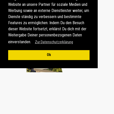
Website an unsere Partner für soziale Medien und
ZU DEN E-POSTKARTEN
Werbung sowie an externe Dienstleister weiter, um
Dienste ständig zu verbessern und bestimmte
Features zu ermöglichen. Indem Du den Besuch
dieser Website fortsetzt, erklärst Du dich mit der
Weitergabe Deiner personenbezogenen Daten
einverstanden.
Zur Datenschutzerklärung
Ok
FOTOGESCHENKE
Souvenirs, Fotogeschenke und Kalender mit
Landschaftsaufnahmen von den besten
Fotopots
in den
Dolomiten