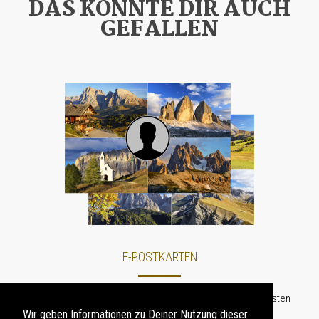
DAS KÖNNTE DIR AUCH
GEFALLEN
E-POSTKARTEN
Personalisierte
E-Postkarten
mit Motiven von den schönsten
Fotospots
in der Region Südtirol (Dolomiten)
Wir geben Informationen zu Deiner Nutzung dieser