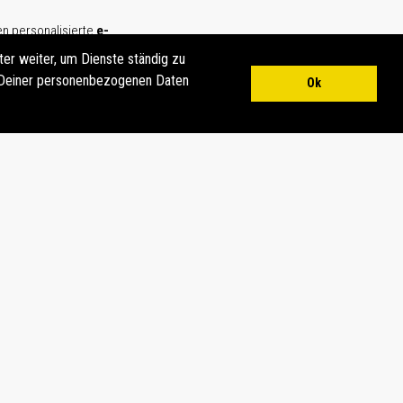
en personalisierte
e-
er weiter, um Dienste ständig zu
e Deiner personenbezogenen Daten
Ok
GEN ?
-Postkarte mit eigenem Porträt