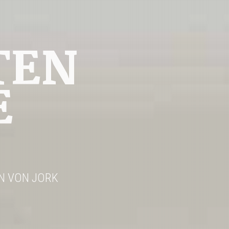
TEN
E
VON JORK G