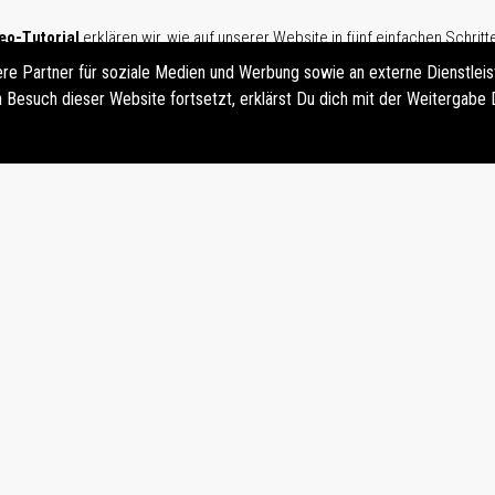
eo-Tutorial
erklären wir, wie auf unserer Website in fünf einfachen Schritt
Postkarten
zusammengestellt und heruntergeladen werden können.
re Partner für soziale Medien und Werbung sowie an externe Dienstleist
Besuch dieser Website fortsetzt, erklärst Du dich mit der Weitergab
VIDEO TUTORIAL E-POSTKARTEN
TEST DU ZU DEN E-POSTKARTEN EIN EIGENES PORTRÄT HINZUFÜ
eigenes Porträt
Ja, persönliche E