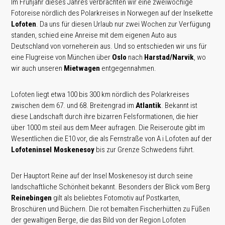
Im Frühjahr dieses Jahres verbrachten wir eine zweiwöchige
Fotoreise nördlich des Polarkreises in Norwegen auf der Inselkette
Lofoten
. Da uns für diesen Urlaub nur zwei Wochen zur Verfügung
standen, schied eine Anreise mit dem eigenen Auto aus
Deutschland von vorneherein aus. Und so entschieden wir uns für
eine Flugreise von München über
Oslo
nach
Harstad/Narvik
, wo
wir auch unseren
Mietwagen
entgegennahmen.
Lofoten liegt etwa 100 bis 300 km nördlich des Polarkreises
zwischen dem 67. und 68. Breitengrad im
Atlantik
. Bekannt ist
diese Landschaft durch ihre bizarren Felsformationen, die hier
über 1000 m steil aus dem Meer aufragen. Die Reiseroute gibt im
Wesentlichen die E10 vor, die als Fernstraße von A i Lofoten auf der
Lofoteninsel Moskenesoy
bis zur Grenze Schwedens führt.
Der Hauptort Reine auf der Insel Moskenesoy ist durch seine
landschaftliche Schönheit bekannt. Besonders der Blick vom Berg
Reinebingen
gilt als beliebtes Fotomotiv auf Postkarten,
Broschüren und Büchern. Die rot bemalten Fischerhütten zu Füßen
der gewaltigen Berge, die das Bild von der Region Lofoten