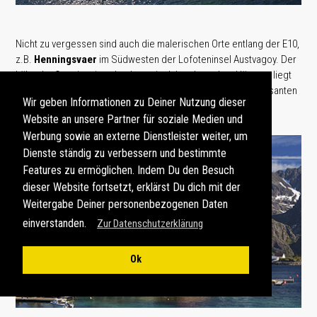
Nicht zu vergessen sind auch die malerischen Orte entlang der E10,
z.B.
Henningsvaer
im Südwesten der Lofoteninsel Austvagoy. Der
hübsche Ort mit seinen landestypisch buntbemalten Häusern liegt
hier äußerst fotogen direkt am Meer und zu Füßen des imposanten
Wir geben Informationen zu Deiner Nutzung dieser
Vagakallen
(943 m).
Website an unsere Partner für soziale Medien und
Werbung sowie an externe Dienstleister weiter, um
Dienste ständig zu verbessern und bestimmte
Features zu ermöglichen. Indem Du den Besuch
dieser Website fortsetzt, erklärst Du dich mit der
Weitergabe Deiner personenbezogenen Daten
einverstanden.
Zur Datenschutzerklärung
Ok