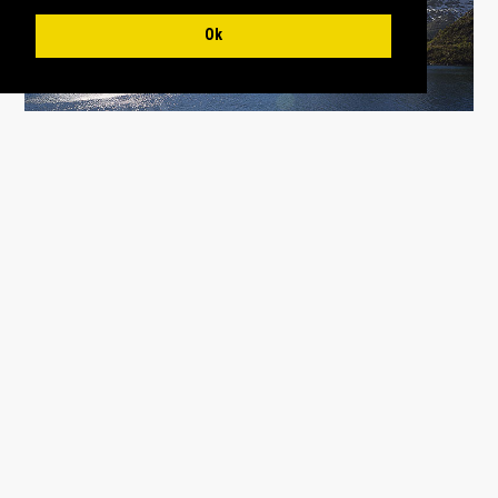
Ok
ÜBERSICHT BLOGEINTRÄGE
PREV
NEXT
←
→
DAS KÖNNTE DIR AUCH
GEFALLEN