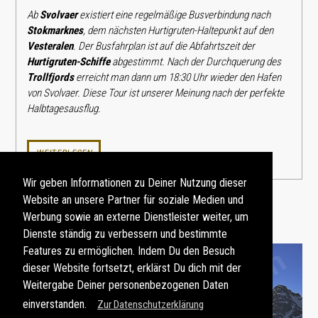
Ab
Svolvaer
existiert eine regelmäßige Busverbindung nach
Stokmarknes
, dem nächsten Hurtigruten-Haltepunkt auf den
Vesteralen
. Der Busfahrplan ist auf die Abfahrtszeit der
Hurtigruten-Schiffe
abgestimmt. Nach der Durchquerung des
Trollfjords
erreicht man dann um 18:30 Uhr wieder den Hafen
von Svolvaer. Diese Tour ist unserer Meinung nach der perfekte
Halbtagesausflug.
WEITERLESEN
Wir geben Informationen zu Deiner Nutzung dieser
Website an unsere Partner für soziale Medien und
Werbung sowie an externe Dienstleister weiter, um
Dienste ständig zu verbessern und bestimmte
Features zu ermöglichen. Indem Du den Besuch
dieser Website fortsetzt, erklärst Du dich mit der
Weitergabe Deiner personenbezogenen Daten
einverstanden.
Zur Datenschutzerklärung