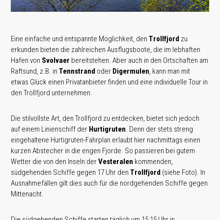
Eine einfache und entspannte Möglichkeit, den
Trollfjord
zu
erkunden bieten die zahlreichen Ausflugsboote, die im lebhaften
Hafen von
Svolvaer
bereitstehen. Aber auch in den Ortschaften am
Raftsund, z.B. in
Tennstrand
oder
Digermulen
, kann man mit
etwas Glück einen Privatanbieter finden und eine individuelle Tour in
den Trollfjord unternehmen.
Die stilvollste Art, den Trollfjord zu entdecken, bietet sich jedoch
auf einem Linienschiff der
Hurtigruten
. Denn der stets streng
eingehaltene Hurtigruten-Fahrplan erlaubt hier nachmittags einen
kurzen Abstecher in die engen Fjorde. So passieren bei gutem
Wetter die von den Inseln der
Vesteralen
kommenden,
südgehenden Schiffe gegen 17 Uhr den
Trollfjord
(siehe Foto). In
Ausnahmefällen gilt dies auch für die nordgehenden Schiffe gegen
Mittenacht.
Die südgehenden Schiffe starten täglich um 15:15 Uhr in