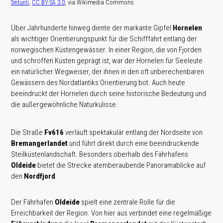
,
, via Wikimedia Commons
Smtunli
CC BY-SA 3.0
Über Jahrhunderte hinweg diente der markante Gipfel
Hornelen
als wichtiger Orientierungspunkt für die Schifffahrt entlang der
norwegischen Küstengewässer. In einer Region, die von Fjorden
und schroffen Küsten geprägt ist, war der Hornelen für Seeleute
ein natürlicher Wegweiser, der ihnen in den oft unberechenbaren
Gewässern des Nordatlantiks Orientierung bot. Auch heute
beeindruckt der Hornelen durch seine historische Bedeutung und
die außergewöhnliche Naturkulisse.
Die Straße
Fv616
verläuft spektakulär entlang der Nordseite von
Bremangerlandet
und führt direkt durch eine beeindruckende
Steilküstenlandschaft. Besonders oberhalb des Fährhafens
Oldeide
bietet die Strecke atemberaubende Panoramablicke auf
den
Nordfjord
.
Der Fährhafen
Oldeide
spielt eine zentrale Rolle für die
Erreichbarkeit der Region. Von hier aus verbindet eine regelmäßige