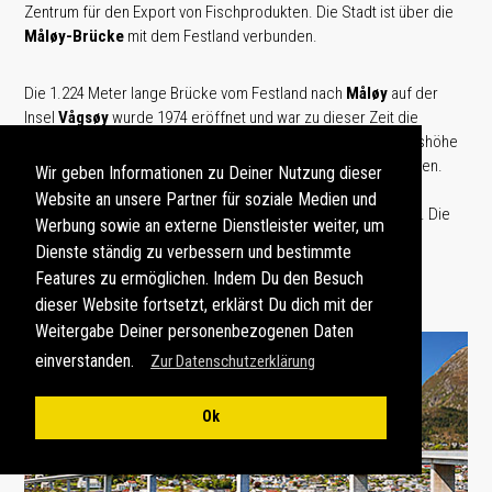
Zentrum für den Export von Fischprodukten. Die Stadt ist über die
Måløy-Brücke
mit dem Festland verbunden.
Die 1.224 Meter lange Brücke vom Festland nach
Måløy
auf der
Insel
Vågsøy
wurde 1974 eröffnet und war zu dieser Zeit die
längste Brücke
Norwegens
. Sie ermöglicht eine Durchfahrtshöhe
von 42 Metern, sodass auch größere Schiffe passieren können.
Wir geben Informationen zu Deiner Nutzung dieser
Måløy ist ein regelmäßiger Anlaufpunkt für die Schiffe der
Website an unsere Partner für soziale Medien und
Hurtigruten
, die entlang der norwegischen Küste verkehren. Die
Werbung sowie an externe Dienstleister weiter, um
Stadt verfügt über eine moderne Hafeninfrastruktur, die es
Dienste ständig zu verbessern und bestimmte
ermöglicht, sowohl Fracht als auch Passagiere effizient zu
Features zu ermöglichen. Indem Du den Besuch
befördern.
dieser Website fortsetzt, erklärst Du dich mit der
Weitergabe Deiner personenbezogenen Daten
einverstanden.
Zur Datenschutzerklärung
Ok