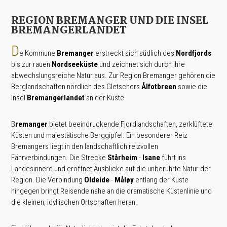
REGION BREMANGER UND DIE INSEL
BREMANGERLANDET
D
e Kommune
Bremanger
erstreckt sich südlich des
Nordfjords
bis zur rauen
Nordseeküste
und zeichnet sich durch ihre
abwechslungsreiche Natur aus. Zur Region Bremanger gehören die
Berglandschaften nördlich des Gletschers
Ålfotbreen
sowie die
Insel
Bremangerlandet
an der Küste.
B
remanger
bietet beeindruckende Fjordlandschaften, zerklüftete
Küsten und majestätische Berggipfel. Ein besonderer Reiz
Bremangers liegt in den landschaftlich reizvollen
Fährverbindungen. Die Strecke
Stårheim
-
Isane
führt ins
Landesinnere und eröffnet Ausblicke auf die unberührte Natur der
Region. Die Verbindung
Oldeide
-
Måløy
entlang der Küste
hingegen bringt Reisende nahe an die dramatische Küstenlinie und
die kleinen, idyllischen Ortschaften heran.