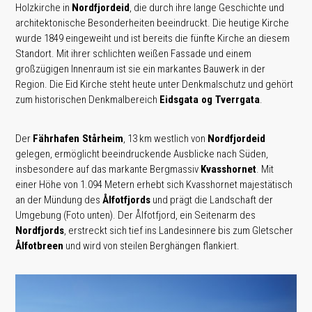
Holzkirche in
Nordfjordeid
, die durch ihre lange Geschichte und
architektonische Besonderheiten beeindruckt. Die heutige Kirche
wurde 1849 eingeweiht und ist bereits die fünfte Kirche an diesem
Standort. Mit ihrer schlichten weißen Fassade und einem
großzügigen Innenraum ist sie ein markantes Bauwerk in der
Region. Die Eid Kirche steht heute unter Denkmalschutz und gehört
zum historischen Denkmalbereich
Eidsgata og Tverrgata
.
Der
Fährhafen Stårheim
, 13 km westlich von
Nordfjordeid
gelegen, ermöglicht beeindruckende Ausblicke nach Süden,
insbesondere auf das markante Bergmassiv
Kvasshornet
. Mit
einer Höhe von 1.094 Metern erhebt sich Kvasshornet majestätisch
an der Mündung des
Ålfotfjords
und prägt die Landschaft der
Umgebung (Foto unten). Der Ålfotfjord, ein Seitenarm des
Nordfjords
, erstreckt sich tief ins Landesinnere bis zum Gletscher
Ålfotbreen
und wird von steilen Berghängen flankiert.