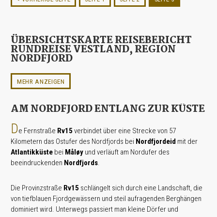
ÜBERSICHTSKARTE REISEBERICHT
RUNDREISE VESTLAND, REGION
NORDFJORD
MEHR ANZEIGEN
AM NORDFJORD ENTLANG ZUR KÜSTE
D
e Fernstraße
Rv15
verbindet über eine Strecke von 57
Kilometern das Ostufer des Nordfjords bei
Nordfjordeid
mit der
Atlantikküste
bei
Måløy
und verläuft am Nordufer des
beeindruckenden
Nordfjords
.
Die Provinzstraße
Rv15
schlängelt sich durch eine Landschaft, die
von tiefblauen Fjordgewässern und steil aufragenden Berghängen
dominiert wird. Unterwegs passiert man kleine Dörfer und