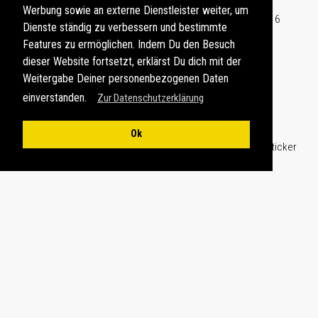
schönsten Fotolocations im
Arches Nationalpark
auf dem
Werbung sowie an externe Dienstleister weiter, um
Colorado Plateau
in Utah im Westen der
USA
mit insgesamt 6
Dienste ständig zu verbessern und bestimmte
verschiedenen Motiven
Features zu ermöglichen. Indem Du den Besuch
Als
Fotogeschenke
bieten wir aktuell an :
dieser Website fortsetzt, erklärst Du dich mit der
Weitergabe Deiner personenbezogenen Daten
Kalender 2026, Poster, schwarz oder weiß, 80x60cm
Kalender 2026, Alu-Dibond, schwarz oder weiß, 80x60cm
einverstanden.
Zur Datenschutzerklärung
Kalender 2026, Textildruck
Puzzle 20x30cm und 30x45cm, Holzpuzzle 30 Teile
Ok
Fototasse, Bierkrug, Glasschneidebrett, Grillschürze
Mousepad, Umhängetasche, Spardose, Schneekugel, Sticker
als Set
ARTIKELVORSCHAU: