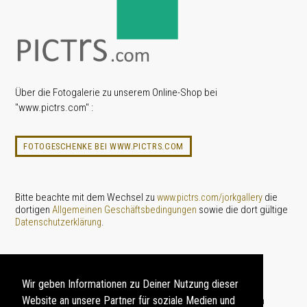
Über die Fotogalerie zu unserem Online-Shop bei
"www.pictrs.com" :
FOTOGESCHENKE BEI WWW.PICTRS.COM
Bitte beachte mit dem Wechsel zu
die
www.pictrs.com/jorkgallery
dortigen
sowie die dort gültige
Allgemeinen Geschäftsbedingungen
.
Datenschutzerklärung
ARTIKELBESCHREIBUNG:
Wir geben Informationen zu Deiner Nutzung dieser
Website an unsere Partner für soziale Medien und
Souvenirs, Fotogeschenke und Kalender mit Motiven von den