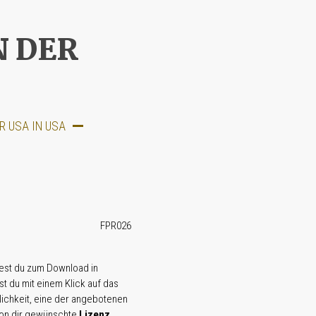
 DER
R USA IN USA
FPR026
dest du zum Download in
ast du mit einem Klick auf das
ichkeit, eine der angebotenen
von dir gewünschte
Lizenz