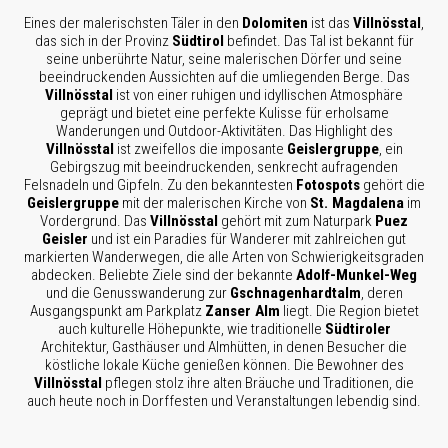
Eines der malerischsten Täler in den
Dolomiten
ist das
Villnösstal
,
das sich in der Provinz
Südtirol
befindet. Das Tal ist bekannt für
seine unberührte Natur, seine malerischen Dörfer und seine
beeindruckenden Aussichten auf die umliegenden Berge. Das
Villnösstal
ist von einer ruhigen und idyllischen Atmosphäre
geprägt und bietet eine perfekte Kulisse für erholsame
Wanderungen und Outdoor-Aktivitäten. Das Highlight des
Villnösstal
ist zweifellos die imposante
Geislergruppe
, ein
Gebirgszug mit beeindruckenden, senkrecht aufragenden
Felsnadeln und Gipfeln. Zu den bekanntesten
Fotospots
gehört die
Geislergruppe
mit der malerischen Kirche von
St. Magdalena
im
Vordergrund. Das
Villnösstal
gehört mit zum Naturpark
Puez
Geisler
und ist ein Paradies für Wanderer mit zahlreichen gut
markierten Wanderwegen, die alle Arten von Schwierigkeitsgraden
abdecken. Beliebte Ziele sind der bekannte
Adolf-Munkel-Weg
und die Genusswanderung zur
Gschnagenhardtalm
, deren
Ausgangspunkt am Parkplatz
Zanser Alm
liegt. Die Region bietet
auch kulturelle Höhepunkte, wie traditionelle
Südtiroler
Architektur, Gasthäuser und Almhütten, in denen Besucher die
köstliche lokale Küche genießen können. Die Bewohner des
Villnösstal
pflegen stolz ihre alten Bräuche und Traditionen, die
auch heute noch in Dorffesten und Veranstaltungen lebendig sind.