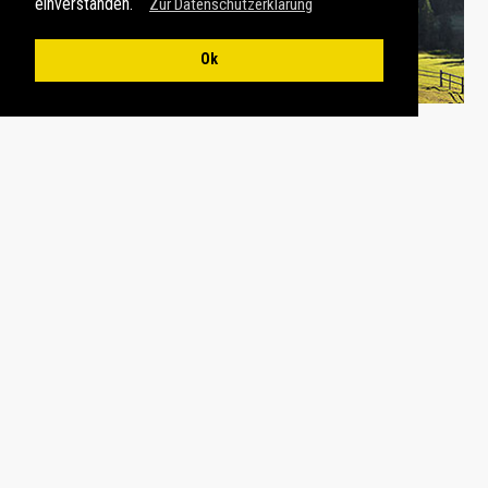
einverstanden.
Zur Datenschutzerklärung
Ok
GALERIE-ÜBERSICHT
PREV
NEXT
←
→
DAS KÖNNTE DIR AUCH
GEFALLEN