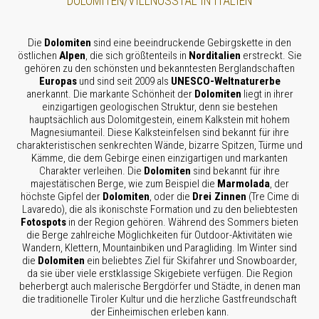
DOLOMITEN/VILLNÖSSTAL IN ITALIEN
Die
Dolomiten
sind eine beeindruckende Gebirgskette in den
östlichen
Alpen
, die sich größtenteils in
Norditalien
erstreckt. Sie
gehören zu den schönsten und bekanntesten Berglandschaften
Europas
und sind seit 2009 als
UNESCO-Weltnaturerbe
anerkannt. Die markante Schönheit der
Dolomiten
liegt in ihrer
einzigartigen geologischen Struktur, denn sie bestehen
hauptsächlich aus Dolomitgestein, einem Kalkstein mit hohem
Magnesiumanteil. Diese Kalksteinfelsen sind bekannt für ihre
charakteristischen senkrechten Wände, bizarre Spitzen, Türme und
Kämme, die dem Gebirge einen einzigartigen und markanten
Charakter verleihen. Die
Dolomiten
sind bekannt für ihre
majestätischen Berge, wie zum Beispiel die
Marmolada
, der
höchste Gipfel der
Dolomiten
, oder die
Drei Zinnen
(Tre Cime di
Lavaredo), die als ikonischste Formation und zu den beliebtesten
Fotospots
in der Region gehören. Während des Sommers bieten
die Berge zahlreiche Möglichkeiten für Outdoor-Aktivitäten wie
Wandern, Klettern, Mountainbiken und Paragliding. Im Winter sind
die
Dolomiten
ein beliebtes Ziel für Skifahrer und Snowboarder,
da sie über viele erstklassige Skigebiete verfügen. Die Region
beherbergt auch malerische Bergdörfer und Städte, in denen man
die traditionelle Tiroler Kultur und die herzliche Gastfreundschaft
der Einheimischen erleben kann.