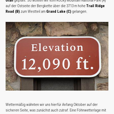
Utah
geplant. So wollten wir vom Rocky Mountain National Park (A)
auf der Ostseite der Bergkette über die 3713 m hohe
Trail Ridge
Road (B)
zum Westteil am
Grand Lake (C)
gelangen.
Wettermäßig wähnten wir uns hierfür Anfang Oktober auf der
sicheren Seite, was zunächst auch zutraf. Eine Föhnwetterlage mit