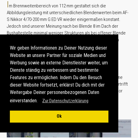
I
m Brennweitenbereich von 112 mm gestaltet sich die
Abbildungsleistung mit unterschiedlichen Blendenwerten beim AF-
S Nikkor 4/70-200 mm G ED VR wieder einigermaßen konstant.
Jedoch sind unserer Meinung nach bei Blende 8 im Dach der
Bushaltestelle minimal weniger Strukturen als bei offener Blende
erkennbar, was einen leichten Schärfeabfall beim Abblenden
bedeuten würde.
Wir geben Informationen zu Deiner Nutzung dieser
Website an unsere Partner für soziale Medien und
Werbung sowie an externe Dienstleister weiter, um
Die Abbildungsqualität beim Tamron SP 70-300 mm F/4-5,6
Dienste ständig zu verbessern und bestimmte
verbessert sich auch in diesem Brennweitenbereich beim
Abblenden auf Blende 8, wobei bereits bei offener Blende eine
Features zu ermöglichen. Indem Du den Besuch
akzeptable Qualität erreicht wird. Unserer Meinung nach übertrifft
dieser Website fortsetzt, erklärst Du dich mit der
bei Blende 8 die Abbildungsleistung des Tamron die des Nikkor
Weitergabe Deiner personenbezogenen Daten
sogar ein wenig.
einverstanden.
Zur Datenschutzerklärung
Ok