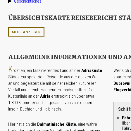
Geschichtliches
ÜBERSICHTSKARTE REISEBERICHT ST
MEHR ANZEIGEN
ALLGEMEINE INFORMATIONEN UND A
K
roatien, ein faszinierendes Land an der
Adriaküste
Wer sich 
Südosteuropas, zieht Reisende aus der ganzen Welt
sparen mö
an und begeistert sie mit seiner reichen kulturellen
Dubrovni
Vielfalt und atemberaubenden Landschaften. Die
Flugverb
Küstenlinie an der
Adria
erstreckt sich über etwa
1.800 Kilometer und ist gesäumt von zahlreichen
Inseln, Buchten und Halbinseln.
Schiff
Fähr
über
Hier hat sich die
Dalmatinische Küste
, eine wahre
Fähr
Perle der mediterranen Vielfalt, zur bekanntesten und