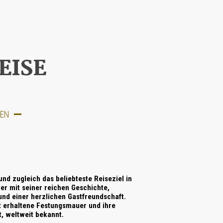
EISE
IEN
nd zugleich das beliebteste Reiseziel in
her mit seiner reichen Geschichte,
nd einer herzlichen Gastfreundschaft.
gut erhaltene Festungsmauer und ihre
t, weltweit bekannt.