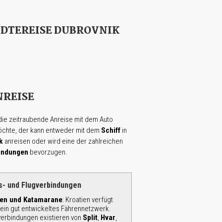
ÄDTEREISE DUBROVNIK
NREISE
die zeitraubende Anreise mit dem Auto
chte, der kann entweder mit dem
Schiff
in
k
anreisen oder wird eine der zahlreichen
indungen
bevorzugen.
s- und Flugverbindungen
en und Katamarane
: Kroatien verfügt
 ein gut entwickeltes Fährennetzwerk.
verbindungen existieren von
Split
,
Hvar
,