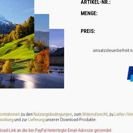
ARTIKEL-NR.:
MENGE:
PREIS:
umsatz­steuer­befreit 
zu den
, zum
, zu
formationen
Nutzungsbedingungen
Widerrufsrecht
Liefer-/Ve
und zur
unserer Download-Produkte.
icklung
Lieferung
oad-Link an die bei PayPal hinterlegte Email-Adresse gesendet.