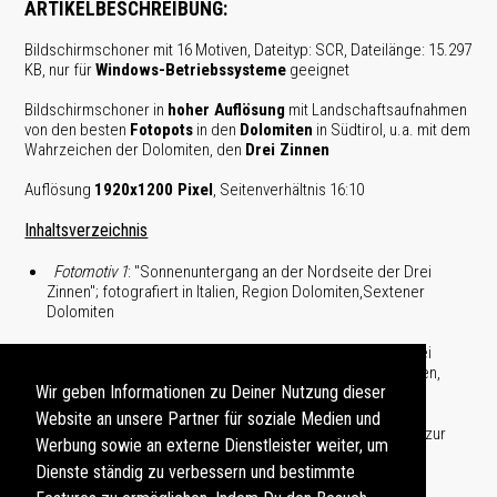
ARTIKELBESCHREIBUNG:
Bildschirmschoner mit 16 Motiven, Dateityp: SCR, Dateilänge: 15.297
KB, nur für
Windows-Betriebssysteme
geeignet
Bildschirmschoner in
hoher Auflösung
mit Landschafts­aufnahmen
von den besten
Fotopots
in den
Dolomiten
in Südtirol, u.a. mit dem
Wahrzeichen der Dolomiten, den
Drei Zinnen
Auflösung
1920x1200 Pixel
, Seitenverhältnis 16:10
Inhaltsverzeichnis
Fotomotiv 1
: "Sonnenuntergang an der Nordseite der Drei
Zinnen"; fotografiert in Italien, Region Dolomiten,Sextener
Dolomiten
Fotomotiv 2
: "Sonnenuntergang an der Nordseite der Drei
Zinnen mit Blick zur Drei Zinnen Hütte"; fotografiert in Italien,
Wir geben Informationen zu Deiner Nutzung dieser
Region Dolomiten,Sextener Dolomiten
Website an unsere Partner für soziale Medien und
Fotomotiv 3
: "Sonnenuntergang am Paternkofel mit Blick zur
Werbung sowie an externe Dienstleister weiter, um
Drei Zinnen Hütte"; fotografiert in Italien, Region
Dienste ständig zu verbessern und bestimmte
Dolomiten,Sextener Dolomiten