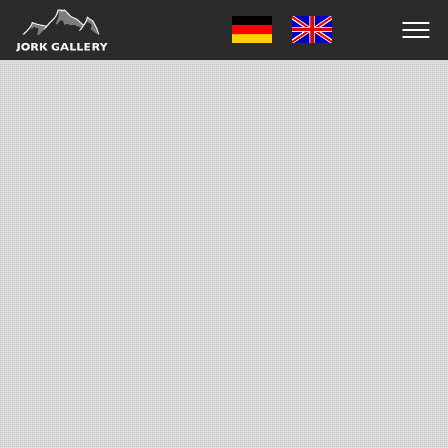
Download freigeschalten !
Du bist zum Download des
ausgewählten Artikels berechtigt.