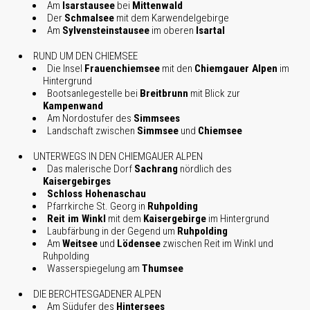
Am
Isarstausee
bei
Mittenwald
Der
Schmalsee
mit dem Karwendelgebirge
Am
Sylvensteinstausee
im oberen
Isartal
RUND UM DEN CHIEMSEE
Die Insel
Frauenchiemsee
mit den
Chiemgauer Alpen
im
Hintergrund
Bootsanlegestelle bei
Breitbrunn
mit Blick zur
Kampenwand
Am Nordostufer des
Simmsees
Landschaft zwischen
Simmsee
und
Chiemsee
UNTERWEGS IN DEN CHIEMGAUER ALPEN
Das malerische Dorf
Sachrang
nördlich des
Kaisergebirges
Schloss Hohenaschau
Pfarrkirche St. Georg in
Ruhpolding
Reit im Winkl
mit dem
Kaisergebirge
im Hintergrund
Laubfärbung in der Gegend um
Ruhpolding
Am
Weitsee
und
Lödensee
zwischen Reit im Winkl und
Ruhpolding
Wasserspiegelung am
Thumsee
DIE BERCHTESGADENER ALPEN
Am Südufer des
Hintersees