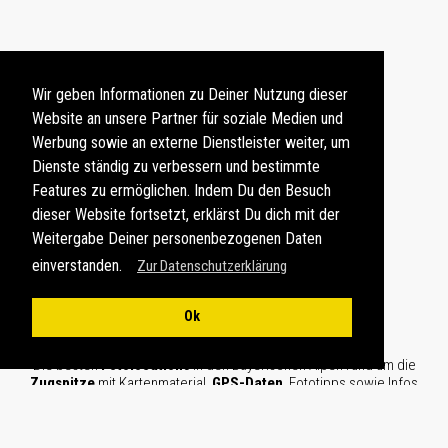
Wir geben Informationen zu Deiner Nutzung dieser
Website an unsere Partner für soziale Medien und
Werbung sowie an externe Dienstleister weiter, um
Dienste ständig zu verbessern und bestimmte
Features zu ermöglichen. Indem Du den Besuch
dieser Website fortsetzt, erklärst Du dich mit der
Weitergabe Deiner personenbezogenen Daten
einverstanden.
Zur Datenschutzerklärung
GPS-DATEN, FOTOTIPPS ALS PDF-DATEI
Ok
Die besten
Fotolocations
in den Bayerischen Alpen rund um die
Zugspitze
mit Kartenmaterial,
GPS-Daten
, Fototipps sowie Infos
zu Sonnenstand und Lichtver­hältnissen