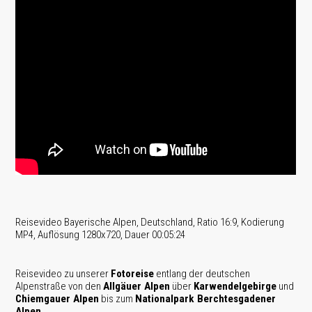
Reisevideo Bayerische Alpen, Deutschland, Ratio 16:9, Kodierung
MP4, Auflösung 1280x720, Dauer 00:05:24
Reisevideo zu unserer
Fotoreise
entlang der deutschen
Alpenstraße von den
Allgäuer Alpen
über
Karwendelgebirge
und
Chiemgauer Alpen
bis zum
Nationalpark Berchtesgadener
Alpen
.