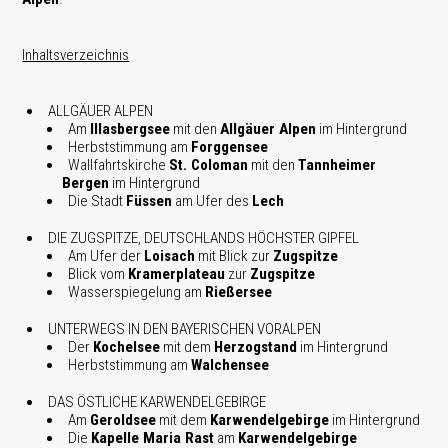
Inhaltsverzeichnis
ALLGÄUER ALPEN
Am
Illasbergsee
mit den
Allgäuer Alpen
im Hintergrund
Herbststimmung am
Forggensee
Wallfahrtskirche
St. Coloman
mit den
Tannheimer
Bergen
im Hintergrund
Die Stadt
Füssen
am Ufer des
Lech
DIE ZUGSPITZE, DEUTSCHLANDS HÖCHSTER GIPFEL
Am Ufer der
Loisach
mit Blick zur
Zugspitze
Blick vom
Kramerplateau
zur
Zugspitze
Wasserspiegelung am
Rießersee
UNTERWEGS IN DEN BAYERISCHEN VORALPEN
Der
Kochelsee
mit dem
Herzogstand
im Hintergrund
Herbststimmung am
Walchensee
DAS ÖSTLICHE KARWENDELGEBIRGE
Am
Geroldsee
mit dem
Karwendelgebirge
im Hintergrund
Die
Kapelle Maria Rast
am
Karwendelgebirge