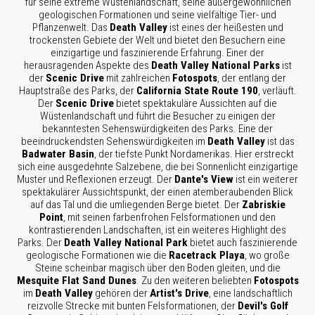
für seine extreme Wüstenlandschaft, seine außergewöhnlichen
geologischen Formationen und seine vielfältige Tier- und
Pflanzenwelt. Das
Death Valley
ist eines der heißesten und
trockensten Gebiete der Welt und bietet den Besuchern eine
einzigartige und faszinierende Erfahrung. Einer der
herausragenden Aspekte des
Death Valley National Parks
ist
der
Scenic Drive
mit zahlreichen
Fotospots
, der entlang der
Hauptstraße des Parks, der
California State Route 190
, verläuft.
Der
Scenic Drive
bietet spektakuläre Aussichten auf die
Wüstenlandschaft und führt die Besucher zu einigen der
bekanntesten Sehenswürdigkeiten des Parks. Eine der
beeindruckendsten Sehenswürdigkeiten im
Death Valley
ist das
Badwater Basin
, der tiefste Punkt Nordamerikas. Hier erstreckt
sich eine ausgedehnte Salzebene, die bei Sonnenlicht einzigartige
Muster und Reflexionen erzeugt. Der
Dante's View
ist ein weiterer
spektakulärer Aussichtspunkt, der einen atemberaubenden Blick
auf das Tal und die umliegenden Berge bietet. Der
Zabriskie
Point
, mit seinen farbenfrohen Felsformationen und den
kontrastierenden Landschaften, ist ein weiteres Highlight des
Parks. Der
Death Valley National Park
bietet auch faszinierende
geologische Formationen wie die
Racetrack Playa
, wo große
Steine scheinbar magisch über den Boden gleiten, und die
Mesquite Flat Sand Dunes
. Zu den weiteren beliebten
Fotospots
im
Death Valley
gehören der
Artist's Drive
, eine landschaftlich
reizvolle Strecke mit bunten Felsformationen, der
Devil's Golf