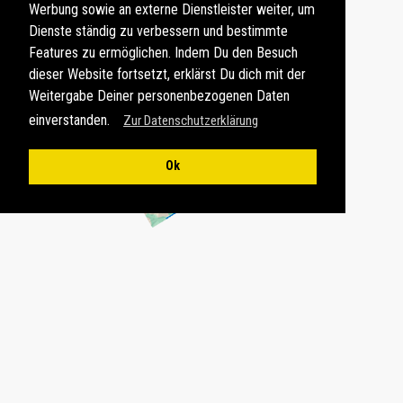
Werbung sowie an externe Dienstleister weiter, um
Dienste ständig zu verbessern und bestimmte
Features zu ermöglichen. Indem Du den Besuch
dieser Website fortsetzt, erklärst Du dich mit der
Weitergabe Deiner personenbezogenen Daten
einverstanden.
Zur Datenschutzerklärung
Ok
GPS-DATEN, FOTOTIPPS ALS PDF-DATEI
Die besten
Fotolocations
in der bayerischen Landeshauptstadt
München
abends zur Blauen Stunde mit Kartenmaterial,
GPS-
Daten
, Fototipps sowie Infos zu Sonnenstand und Lichtver­
hältnissen