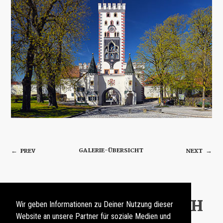
GALERIE-ÜBERSICHT
PREV
NEXT
←
→
DAS KÖNNTE DIR AUCH
Wir geben Informationen zu Deiner Nutzung dieser
GEFALLEN
Website an unsere Partner für soziale Medien und