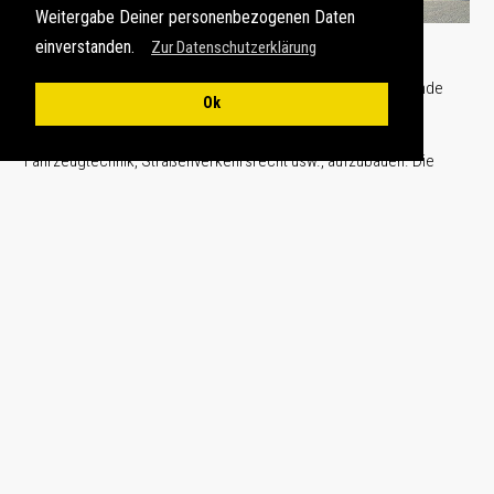
Weitergabe Deiner personenbezogenen Daten
einverstanden.
Zur Datenschutzerklärung
M
it der Vorbereitung unseres Wohnmobils auf das kommende
Ok
Frühjahr beginnen wir nunmehr allmählich Expertise in allen
relevanten Themenbereichen rund um das Wohnmobil, z.B.
Fahrzeugtechnik, Straßenverkehrsrecht usw., aufzubauen. Die
dabei gemachten Erfahrungen möchten wir zum Anlass nehmen,
unseren Foto- und Reiseblog ab Mai 2023 um das Thema Camping
zu erweitern.
Hier möchten wir zum einen technische Themen aus dem Bereich
Fahrzeugtechnik vorstellen, da immer wieder innovative Lösungen
für die typischen Alltagsprobleme unerwartet auftauchen. Zum
Anderen möchten wir in unserem zukünftigen Camper-Blog auch
Übernachtungsmöglichkeiten und Stellplätze vorstellen, die sich in
der Nähe oder sogar inmitten besonders schöner Landschaften
befinden.