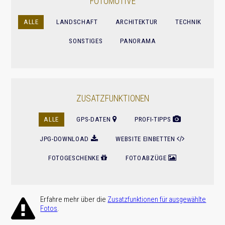
FOTOMOTIVE
ALLE
LANDSCHAFT
ARCHITEKTUR
TECHNIK
SONSTIGES
PANORAMA
ZUSATZFUNKTIONEN
ALLE
GPS-DATEN
PROFI-TIPPS
JPG-DOWNLOAD
WEBSITE EINBETTEN
FOTOGESCHENKE
FOTOABZÜGE
Erfahre mehr über die
Zusatz­funktionen für ausge­wählte
.
Fotos