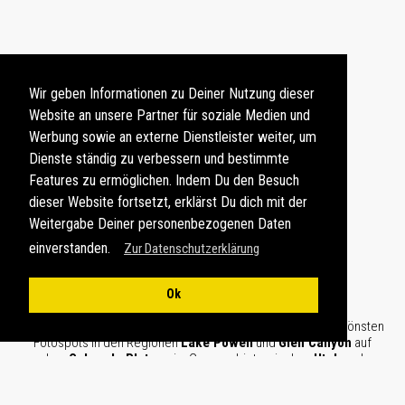
Wir geben Informationen zu Deiner Nutzung dieser
Website an unsere Partner für soziale Medien und
Werbung sowie an externe Dienstleister weiter, um
Dienste ständig zu verbessern und bestimmte
Features zu ermöglichen. Indem Du den Besuch
dieser Website fortsetzt, erklärst Du dich mit der
Weitergabe Deiner personenbezogenen Daten
einverstanden.
Zur Datenschutzerklärung
FOTOS ZUM DOWNLOAD
Ok
Fotos zum Download im JPG-Format mit Motiven von den schönsten
Fotospots in den Regionen
Lake Powell
und
Glen Canyon
auf
dem
Colorado Plateau
im Grenzgebiet zwischen
Utah
und
Arizona
im Westen der
USA